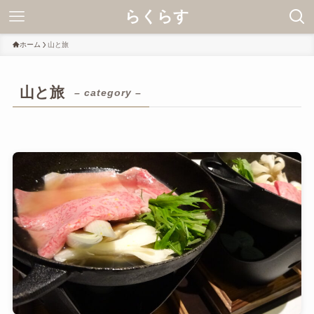
らくらす
ホーム
山と旅
山と旅
– category –