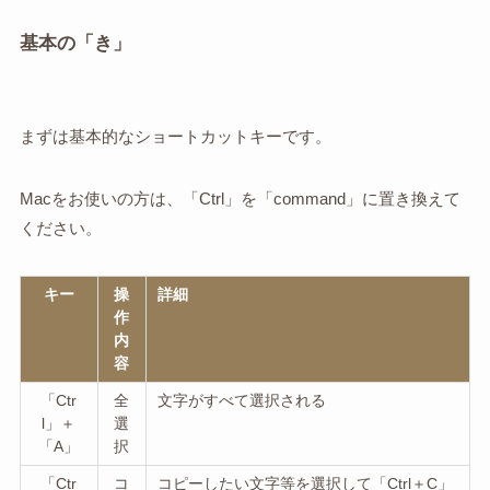
基本の「き」
まずは基本的なショートカットキーです。
Macをお使いの方は、「Ctrl」を「command」に置き換えて
ください。
キー
操
詳細
作
内
容
「Ctr
全
文字がすべて選択される
l」＋
選
「A」
択
「Ctr
コ
コピーしたい文字等を選択して「Ctrl＋C」