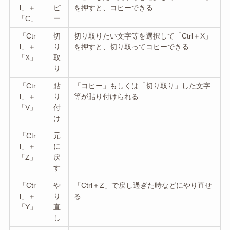
l」＋
ピ
を押すと、コピーできる
「C」
ー
「Ctr
切
切り取りたい文字等を選択して「Ctrl＋X」
l」＋
り
を押すと、切り取ってコピーできる
「X」
取
り
「Ctr
貼
「コピー」もしくは「切り取り」した文字
l」＋
り
等が貼り付けられる
「V」
付
け
「Ctr
元
l」＋
に
「Z」
戻
す
「Ctr
や
「Ctrl＋Z」で戻し過ぎた時などにやり直せ
l」＋
り
る
「Y」
直
し